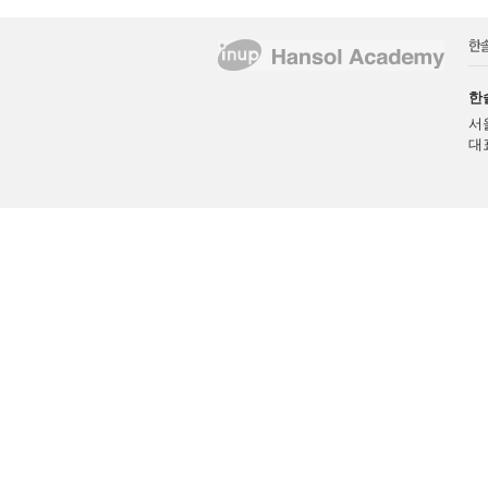
한
서
대표