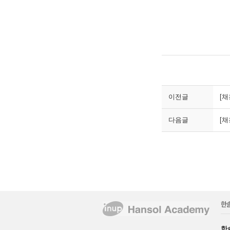
이전글
[채
다음글
[
한