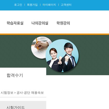
로그인
회원가입
마이페이지
고객센터
합격수기
＞시험정보＞공사·공단 채용속보
시험가이드