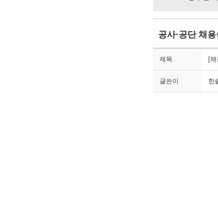
공사·공단 채
제목
[
글쓴이
한