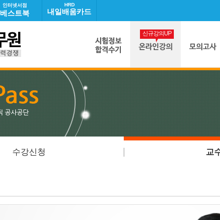
HRD
인터넷서점
내일배움카드
베스트북
신규강의UP
수강신청
교