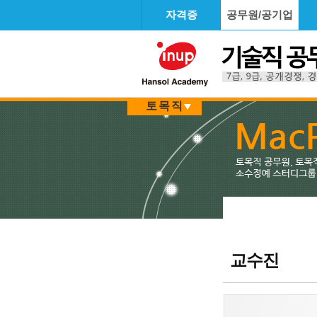
자격증
공무원/공기업
토목직
교수진