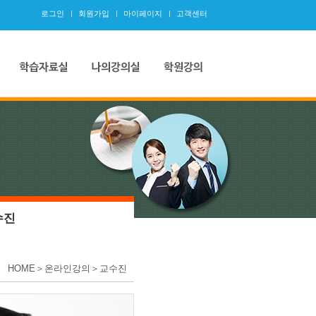
로그인
회원가입
마이페이지
고객센터
수진
HOME＞온라인강의＞교수진